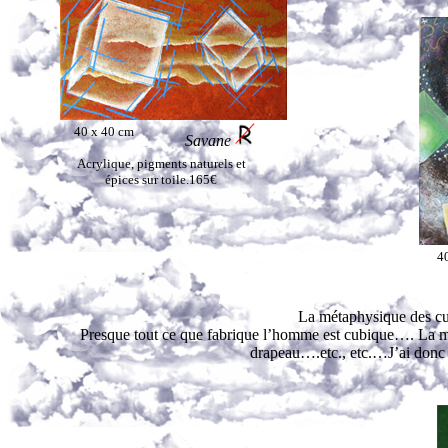
40 x 40 cm
Savane
Acrylique, pigments naturels et
épices sur toile.165€
4
La métaphysique des cu
Presque tout ce que fabrique l’homme est cubique…. La maison, l
drapeau….etc., etc.…J’ai donc 